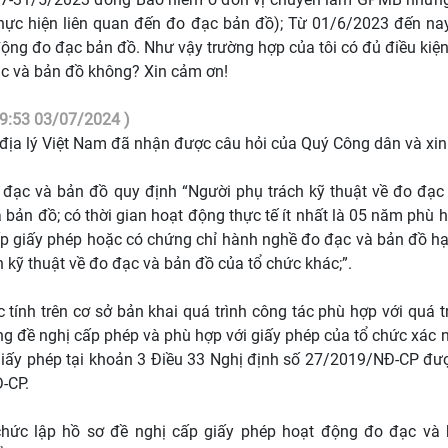
thực hiện liên quan đến đo đạc bản đồ); Từ 01/6/2023 đến n
ộng đo đạc bản đồ. Như vậy trường hợp của tôi có đủ điều kiện
c và bản đồ không? Xin cảm ơn!
9:53 03/07/2024 )
địa lý Việt Nam đã nhận được câu hỏi của Quý Công dân và xin 
đạc và bản đồ quy định “Người phụ trách kỹ thuật về đo đạc v
bản đồ; có thời gian hoạt động thực tế ít nhất là 05 năm phù 
p giấy phép hoặc có chứng chỉ hành nghề đo đạc và bản đồ hạn
 kỹ thuật về đo đạc và bản đồ của tổ chức khác;”.
 tính trên cơ sở bản khai quá trình công tác phù hợp với quá 
ng đề nghị cấp phép và phù hợp với giấy phép của tổ chức xác n
giấy phép tại khoản 3 Điều 33 Nghị định số 27/2019/NĐ-CP đượ
-CP.
chức lập hồ sơ đề nghị cấp giấy phép hoạt động đo đạc và 