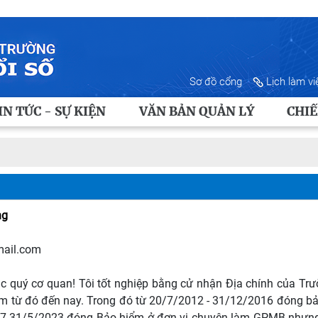
Sơ đồ cổng
Lịch làm vi
IN TỨC - SỰ KIỆN
VĂN BẢN QUẢN LÝ
CHIẾ
ng
ail.com
ác quý cơ quan! Tôi tốt nghiệp bằng cử nhận Địa chính của T
m từ đó đến nay. Trong đó từ 20/7/2012 - 31/12/2016 đóng bả
17-31/5/2023 đóng Bảo hiểm ở đơn vị chuyên làm GPMB nhưng