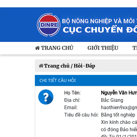
TRANG CHỦ
GIỚI THIỆU
T
Trang chủ /
Hỏi-Đáp
CHI TIẾT CÂU HỎI
Họ Tên:
Nguyễn Văn Hư
Địa chỉ:
Bắc Giang
Email:
haothien9xx@gm
Tiêu đề câu hỏi:
Bằng tốt nghiệp
Xin kính chào c
có đóng Bảo hiể
đồ; Từ 01/1/20