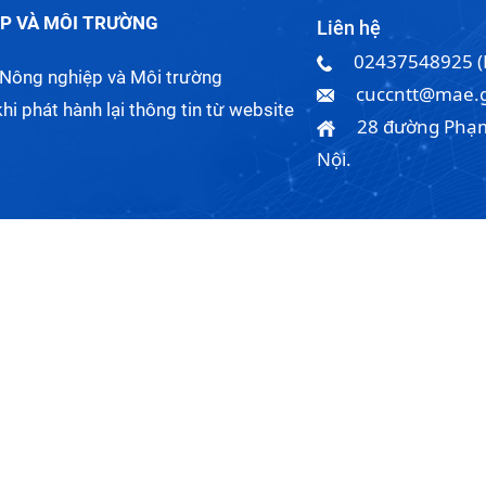
ỆP VÀ MÔI TRƯỜNG
Liên hệ
02437548925 
 Nông nghiệp và Môi trường
cuccntt@mae.g
khi phát hành lại thông tin từ website
28 đường Phạm
Nội.