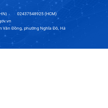
(HN)
02437548925 (HCM)
ov.vn
 Văn Đồng, phường Nghĩa Đô, Hà