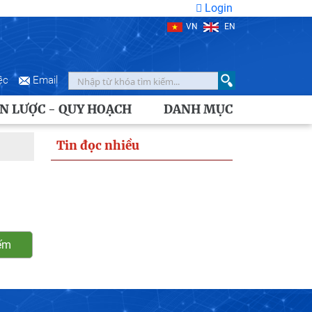
Login
VN
EN
ệc
Email
N LƯỢC - QUY HOẠCH
DANH MỤC
Tin đọc nhiều
ếm