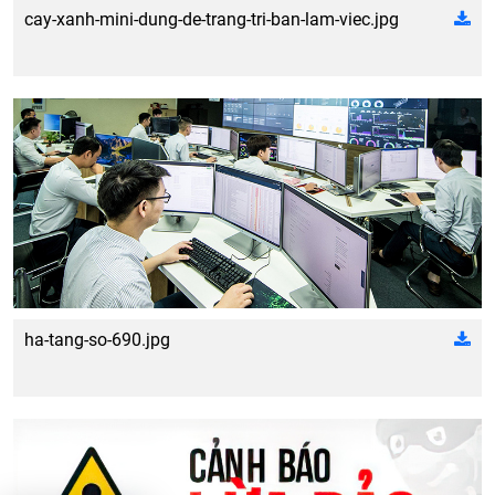
cay-xanh-mini-dung-de-trang-tri-ban-lam-viec.jpg
ha-tang-so-690.jpg