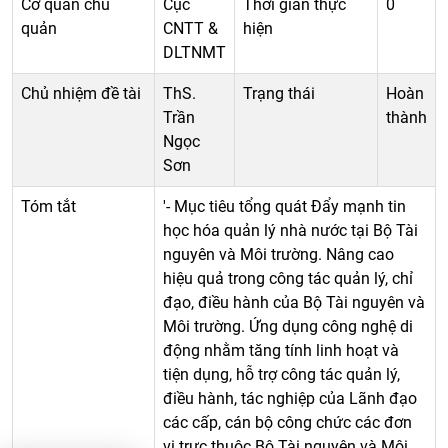
Cơ quan chủ
Cục
Thời gian thực
0
quản
CNTT &
hiện
DLTNMT
Chủ nhiệm đề tài
ThS.
Trạng thái
Hoàn
Trần
thành
Ngọc
Sơn
Tóm tắt
'- Mục tiêu tổng quát Đẩy mạnh tin
học hóa quản lý nhà nước tại Bộ Tài
nguyên và Môi trường. Nâng cao
hiệu quả trong công tác quản lý, chỉ
đạo, điều hành của Bộ Tài nguyên và
Môi trường. Ứng dụng công nghệ di
động nhằm tăng tính linh hoạt và
tiện dụng, hỗ trợ công tác quản lý,
điều hành, tác nghiệp của Lãnh đạo
các cấp, cán bộ công chức các đơn
vị trực thuộc Bộ Tài nguyên và Môi