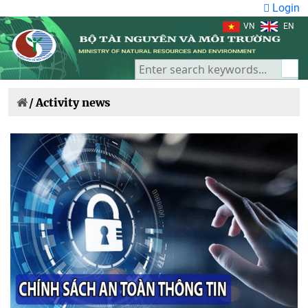
Login
VN
EN
/
Activity news