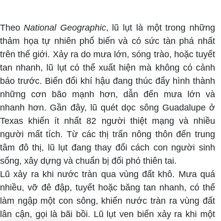
Theo
National Geographic
, lũ lụt là một trong những
thảm họa tự nhiên phổ biến và có sức tàn phá nhất
trên thế giới. Xảy ra do mưa lớn, sóng trào, hoặc tuyết
tan nhanh, lũ lụt có thể xuất hiện mà không có cảnh
báo trước. Biến đổi khí hậu đang thúc đẩy hình thành
những cơn bão mạnh hơn, dẫn đến mưa lớn và
nhanh hơn. Gần đây, lũ quét dọc sông Guadalupe ở
Texas khiến ít nhất 82 người thiệt mạng và nhiều
người mất tích. Từ các thị trấn nông thôn đến trung
tâm đô thị, lũ lụt đang thay đổi cách con người sinh
sống, xây dựng và chuẩn bị đối phó thiên tai.
Lũ xảy ra khi nước tràn qua vùng đất khô. Mưa quá
nhiều, vỡ đê đập, tuyết hoặc băng tan nhanh, có thể
làm ngập một con sông, khiến nước tràn ra vùng đất
lân cận, gọi là bãi bồi. Lũ lụt ven biển xảy ra khi một