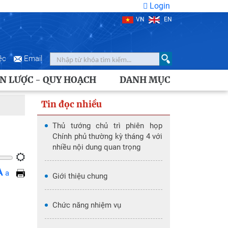
Login
VN
EN
ệc
Email
N LƯỢC - QUY HOẠCH
DANH MỤC
Tin đọc nhiều
Thủ tướng chủ trì phiên họp
Chính phủ thường kỳ tháng 4 với
nhiều nội dung quan trọng
A
a
Giới thiệu chung
Chức năng nhiệm vụ