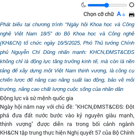
A
Chọn cỡ chữ
a
Phát biểu tại chương trình “Ngày hội Khoa học và Công
nghệ Việt Nam 18/5” do Bộ Khoa học và Công nghệ
(KH&CN) tổ chức ngày 16/5/2025, Phó Thủ tướng Chính
phủ Nguyễn Chí Dũng nhấn mạnh: KHCN,ĐMST&CĐS
không chỉ là động lực tăng trưởng kinh tế, mà còn là nền
tảng để xây dựng một Việt Nam thịnh vượng, là công cụ
chiến lược để nâng cao năng suất lao động, bảo vệ môi
trường, nâng cao chất lượng cuộc sống của nhân dân
Động lực và sứ mệnh quốc gia
Ngày hội năm nay với chủ đề: "KHCN,ĐMST&CĐS: Đột
phá đưa đất nước bước vào kỷ nguyên giàu mạnh,
thịnh vượng" được diễn ra trong bối cảnh ngành
KH&CN tập trung thực hiện Nghị quyết 57 của Bộ Chính