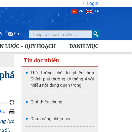
Login
VN
EN
ệc
Email
N LƯỢC - QUY HOẠCH
DANH MỤC
Tin đọc nhiều
 phá
Thủ tướng chủ trì phiên họp
Chính phủ thường kỳ tháng 4 với
nhiều nội dung quan trọng
Giới thiệu chung
A
a
Chức năng nhiệm vụ
ộng lực
 số”.