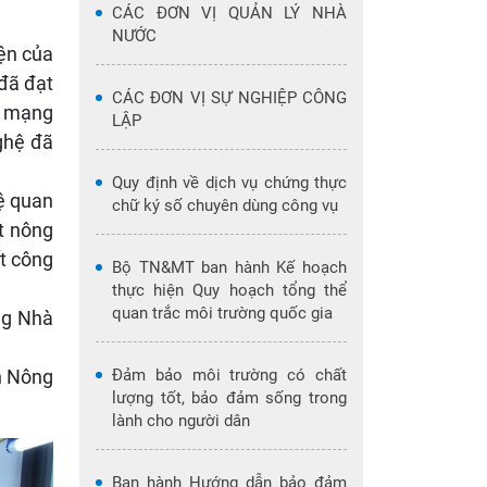
CÁC ĐƠN VỊ QUẢN LÝ NHÀ
NƯỚC
ện của
đã đạt
CÁC ĐƠN VỊ SỰ NGHIỆP CÔNG
; mạng
LẬP
ghệ đã
Quy định về dịch vụ chứng thực
hệ quan
chữ ký số chuyên dùng công vụ
ất nông
t công
Bộ TN&MT ban hành Kế hoạch
thực hiện Quy hoạch tổng thể
quan trắc môi trường quốc gia
ng Nhà
nh Nông
Đảm bảo môi trường có chất
lượng tốt, bảo đảm sống trong
lành cho người dân
Ban hành Hướng dẫn bảo đảm