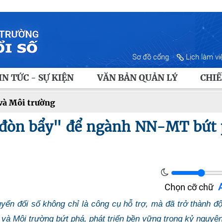
Sơ đồ cổng
Lịch làm vi
IN TỨC - SỰ KIỆN
VĂN BẢN QUẢN LÝ
CHIẾ
 và Môi trường
"đòn bẩy" để ngành NN-MT bứt
Chọn cỡ chữ
yển đổi số không chỉ là công cụ hỗ trợ, mà đã trở thành đ
 và Môi trường bứt phá, phát triển bền vững trong kỷ nguyên