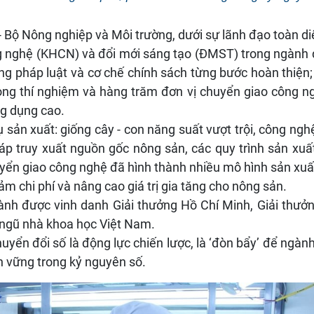
 Bộ Nông nghiệp và Môi trường, dưới sự lãnh đạo toàn di
 nghệ (KHCN) và đổi mới sáng tạo (ĐMST) trong ngành 
ống pháp luật và cơ chế chính sách từng bước hoàn thiện
òng thí nghiệm và hàng trăm đơn vị chuyển giao công n
ng dụng cao.
 sản xuất: giống cây - con năng suất vượt trội, công ng
pháp truy xuất nguồn gốc nông sản, các quy trình sản xu
yển giao công nghệ đã hình thành nhiều mô hình sản xuấ
ảm chi phí và nâng cao giá trị gia tăng cho nông sản.
ành được vinh danh Giải thưởng Hồ Chí Minh, Giải thưở
i ngũ nhà khoa học Việt Nam.
uyển đổi số là động lực chiến lược, là ‘đòn bẩy’ để ngà
n vững trong kỷ nguyên số.