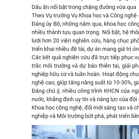
Dấu ấn nổi bật trong chặng đường vừa qua
Theo Vụ trưởng Vụ Khoa học và Công nghệ -
Đảng ủy Bộ, những năm qua, khoa học công
nhiều thành tựu quan trọng. Nổi bật, hệ th
lưới hơn 20 viện nghiên cứu, hàng chục ph
triển khai nhiều đề tài, dự án mang giá trị ứ
Các kết quả nghiên cứu đã trực tiếp phục vụ
trắc môi trường và dự báo thiên tai, giải 
nghiệp hữu cơ và tuần hoàn. Hoạt động chu
nghệ cao, giúp tăng năng suất từ 10-30%, gi
Đáng chú ý, nhiều công trình KHCN của ng
nước, khẳng định uy tín và năng lực của độ
Khoa học công nghệ, đổi mới sáng tạo và ch
nghiệp và Môi trường bứt phá, phát triển bề